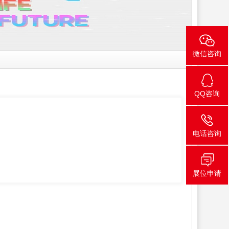
微信咨询
QQ咨询
电话咨询
展位申请