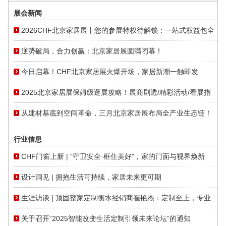
展会新闻
2026CHF北京家居展丨您的参展特权待解锁：一站式权益包全
面开放
逆势破局，合力创赢：北京家居展圆满闭幕！
今日启幕！CHF北京家居展火爆开场，家居新潮一触即发
2025北京家居展保姆级逛展攻略！展商剧透/精彩活动/看展指
南一篇就够！
从建材基底到空间革命，三月北京家居展布局全产业生态链！
行业信息
CHF门窗上新 | “守卫安全·框住美好”，家的门面与视界焕新
设计洞见 | 拥抱生活可持续，家居未来更可期
生涯访谈 | 顶固整家定制衡水经销商崔艳杰：定制至上，专业
打造品质
关于召开“2025智能改变生活定制引领未来论坛”的通知