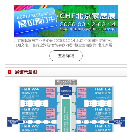
北京国际家居产业博览会 2026.3.12-14 北京·中国国际展览中心
（顺义馆） 当行业深陷“智能参数内卷”“概念营销疲劳” 北京家居展
选择回归商业的本质价值 12万㎡实景展区全面开放 15万+专业采购
商现场对接 数十场商贸对接会精准匹配 在这个数据至上的时代 我
查看详细
们始终坚信 真正的商业价值 始于需求与供给的真诚对话 成于产品
与场景的深度共鸣 北京家居展 释放商业势能的最佳入口 让每一寸
展位成为
展馆示意图