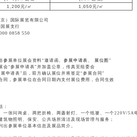
1,200元/㎡
1,050元/㎡
北京）国际展览有限公司
京国展支行
000 0858 550
给
参
展单位展会资料“邀请函、
参展申请表
、
展位图
”
展会“参展申请表”并加盖公章，传真至组委会
参展申请表”后，双方确认展位并将签定“参展合同”
合同，参展单位在合同日期内支付展位费用，合同生效
括：
、一张问询桌、两把折椅、两盏射灯、一个纸篓、一个220V/5
建筑物照明、保安、公共场所清洁及现场管理与服务；
列出参展单位基本信息及展品简介。