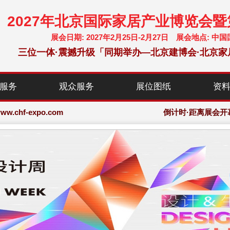
2027年北京国际家居产业博览会
展会日期: 2027年2月25日-2月27日 展会地点:
三位一体·震撼升级「同期举办—北京建博会·北京家
chf-expo.com
服务
观众服务
展位图纸
资
博览会·大会网站
chf-expo.com
倒计时·距离展会开
博览会·大会网站