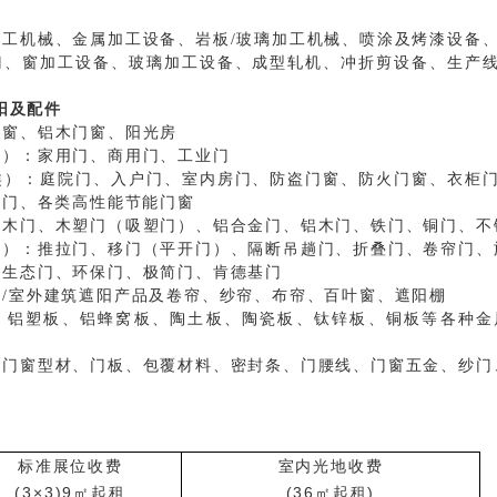
木工机械、金属加工设备、岩板/玻璃加工机械、喷涂及烤漆设备
门、窗加工设备、玻璃加工设备、成型轧机、冲折剪设备、生产
具
阳及配件
门窗、铝木门窗、阳光房
类）：
家用门、商用门、工业门
类）：
庭院门、入户门、室内房门、防盗门窗、防火门窗、衣柜
温门、各类高性能节能门窗
：
木门、木塑门（吸塑门）、铝合金门、铝木门、铁门、铜门、不
类）：
推拉门、移门（平开门）、隔断吊趟门、折叠门、卷帘门、
：
生态门、环保门、极简门、肯德基门
内/室外建筑遮阳产品及卷帘、纱帘、布帘、百叶窗、遮阳棚
、铝塑板、铝蜂窝板、陶土板、陶瓷板、钛锌板、铜板等各种金
：
门窗型材、门板、包覆材料、密封条、门腰线、门窗五金、纱门
标准展位收费
室内光地收费
(3×3)
9
㎡起租
(36㎡起租)