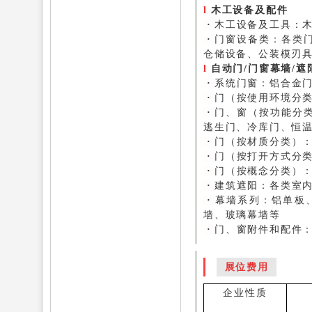
l
木工设备及配件
·
木工设备及工具：
·
门窗设备类：
各类
仓储设备、公装模刃
l
自动门/门窗幕墙/遮
·
系统门窗：
铝合金
·
门（按使用环境分
·
门、窗（按功能分
逃生门、冷库门、恒
·
门（按材质分类）
·
门（按打开方式分
·
门（按概念分类）
·
建筑遮阳：
各类室
·
幕墙系列：
铝单板
墙、玻璃幕墙等
·
门、窗附件和配件
展位费用
企业性质