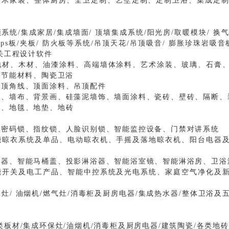
整木家装、整体厨房、全卫定制、艺墅定制、定制卫浴、集成定制
系统/集成家居/集成墙面/ 顶墙集成系统/阳光房/取暖模块/ 换气
/ ps板/夹板/ 防火板等系统/吊顶天花/吊顶吸音/ 膨胀珍珠岩吸音
关工程设计软件
地材、木材、油漆涂料、高端墙体涂料、艺术涂装、玻璃、石膏
保节能材料、陶瓷卫浴
、顶角线、顶面涂料、吊顶配件
纸、墙布、背景画、硅藻泥墙饰、墙面涂料、瓷砖、壁砖、隔断、
板、地毯、地垫、地砖
：
密码锁、指纹锁、人脸识别锁、智能监控设备、门禁对讲系统
能晾衣系统及单品、电动晾衣机、手摇及落地晾衣机、阳台电器
便器、智能马桶盖、投影淋浴器、智能浴室镜、智能淋浴房、卫浴
能开关及电工产品、智能中控系统及光电系统、家庭空气净化及
灶/ 油烟机/燃气灶/消毒柜及厨房电器/集成热水器/整体卫浴及
类板材/集成环保灶/油烟机/消毒柜及厨房电器/建筑陶瓷/各类地