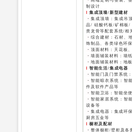
·
高端定制与整装、
制设计
l
集成顶墙/新型建材
·
集成顶墙：
集成吊顶
品/ 硅酸钙板/矿棉板
类龙骨等配套系统/相
·
综合建材：
石材、
饰制品、各类绿色环
·
顶面材料：
天花板
·
墙面辅装材料：
墙
·
地面辅装材料：
地
l
智能生活/集成电器
·
智能门及门禁系统
·
智能晾衣系统：
智
件及软件产品等
·
智能卫浴：
智能坐
·
智能家居系统：
智
设备等
·
集成电器：
集成环保
厨房五金等
l
橱柜及配材
·
整体橱柜/壁柜及各