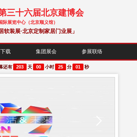
暨第三十六届北京建博会
 中国国际展览中心（北京顺义馆）
居软装展·北京定制家居门业展」
料下载
集团展会
参展联络
203
00
25
00
幕还有
天
小时
分
秒