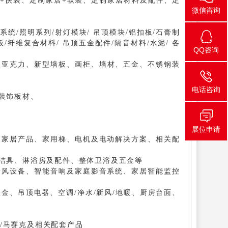
+快装、定制家居+软装、定制家居材料及配件、定
微信咨询
系统/照明系列/射灯模块/ 吊顶模块/铝扣板/石膏制
板/纤维复合材料/ 吊顶五金配件/隔音材料/水泥/ 各
QQ咨询
、亚克力、新型墙板、画柜、墙材、五金、不锈钢装
电话咨询
装饰板材、
展位申请
及家居产品、家用梯、电机及电动解决方案、相关配
洁具、淋浴房及配件、整体卫浴及五金等
新风设备、智能音响及家庭影音系统、家居智能监控
五金、吊顶电器、空调/净水/新风/地暖、厨房台面、
砖/马赛克及相关配套产品