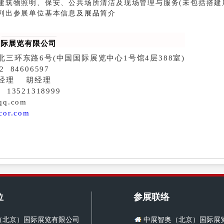
建筑物照明、保安、公共场所清洁及现场管理与服务(未包括搭建
列出参展单位基本信息及
展品
简介
国际展览有限公司
北三环东路6号(中国国际展览
中心1号馆4层388室)
2 84606597
经理 胡经理
 13521318999
qq.com
cor.com
位
参展联络
（北京）国际展览有限公司
中展智奥（北京）国际展