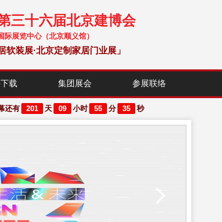
暨第三十六届北京建博会
 中国国际展览中心（北京顺义馆）
居软装展·北京定制家居门业展」
料下载
集团展会
参展联络
201
09
55
34
幕还有
天
小时
分
秒