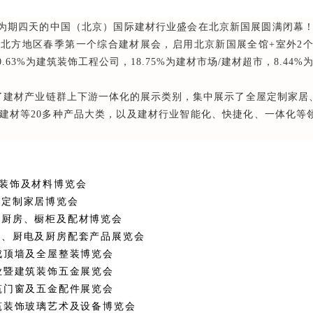
为期四天的中国（北京）国际建材行业盛会在北京新国展圆满闭幕！本届
北方地区春季第一个综合建材展会，启用北京新国展全馆+室外2个
20.63%为建筑装饰工程公司，18.75%为建材市场/建材超市，8.44
 融合了建材产业链群上下游一体化的展示类别，集中展示了全屋定制家
建材等20多种产品大类，以及建材行业智能化、快捷化、一体化等
装饰及材料博览会
屋定制家居博览会
体厨房、橱柜及配材博览会
卫、厨电及厨房配套产品展览会
成顶墙及全屋整装博览会
业暨建筑装饰五金展览会
筑门窗及五金配件展览会
筑装饰玻璃艺术及设备博览会