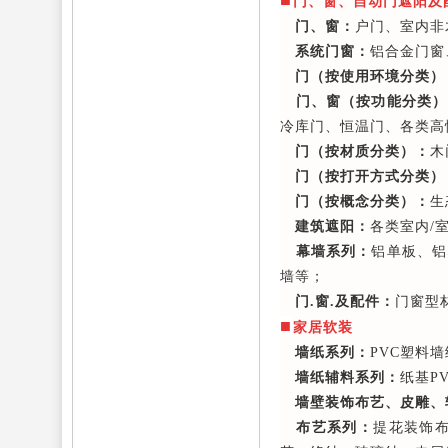
门、窗、自动门遮阳及
门、窗：
户门、室内非
系统门窗：
铝合金门窗
门（按使用环境分类）
门、窗（按功能分类）
冷库门、恒温门、各类高
门（按材质分类）：
木
门（按打开方式分类）
门（按概念分类）：
生
建筑遮阳：
各类室内/
幕墙系列：
铝单板、铝
墙等；
门.窗.及配件：
门窗型
■
家居软装
墙纸系列：
PVC塑料
墙纸辅料系列：
纸基P
墙壁装饰布艺、皮雕、
布艺系列：
提花装饰