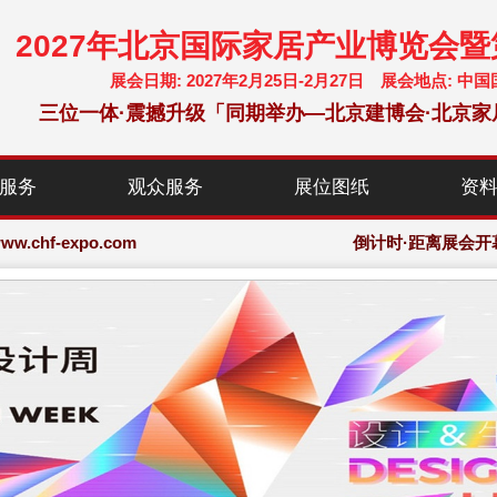
2027年北京国际家居产业博览会
展会日期: 2027年2月25日-2月27日 展会地点:
三位一体·震撼升级「同期举办—北京建博会·北京家
chf-expo.com
服务
观众服务
展位图纸
资
博览会·大会网站
chf-expo.com
倒计时·距离展会开
博览会·大会网站