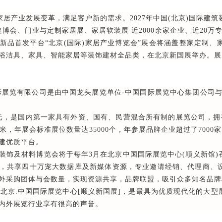
产业发展变革，满足客户新的需求。2027年中国(北京)国际建筑装
博会、门业与定制家居展、家居软装展 近2000余家企业、近20万
新品首发平台“北京(国际)家居产业博览会”展会将涵盖整家定制
浴洁具、家具、智能家居等装饰建材全品类，在北京新国展举办。展
览有限公司是由中国龙头展览单位-中国国际展览中心集团公司与
元，是国内第一家具有外资、国有、民营混合所有制的展览公司，拥
米，年展会标准展位数量达35000个，年参展品牌企业超过了7000
建优质平台。
饰及材料博览会将于每年3月在北京中国国际展览中心(顺义新馆)
，共享四十万宠大数据库及新媒体资源，专业邀请经销、代理商、
外采购团体与会数量，实现资源共享，品牌联盟，吸引众多知名品牌
北京.中国国际展览中心[顺义新国展]，是最具为优质现代化的大
内外展览行业享有很高的声誉。