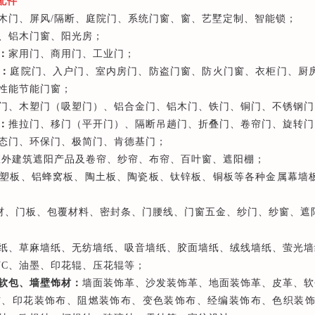
配件
木门、屏风/隔断、庭院门、系统门窗、窗、艺墅定制、智能锁；
、铝木门窗、阳光房；
：
家用门、商用门、工业门；
：
庭院门、入户门、室内房门、防盗门窗、防火门窗、衣柜门、厨
性能节能门窗；
门、木塑门（吸塑门）、铝合金门、铝木门、铁门、铜门、不锈钢门
：
推拉门、移门（平开门）、隔断吊趟门、折叠门、卷帘门、旋转门
态门、环保门、极简门、肯德基门；
室外建筑遮阳产品及卷帘、纱帘、布帘、百叶窗、遮阳棚；
塑板、铝蜂窝板、陶土板、陶瓷板、钛锌板、铜板等各种金属幕墙
材、门板、包覆材料、密封条、门腰线、门窗五金、纱门、纱窗、遮
墙纸、草麻墙纸、无纺墙纸、吸音墙纸、胶面墙纸、绒线墙纸、萤光
VC、油墨、印花辊、压花辊等；
软包、墙壁饰材：
墙面装饰革、沙发装饰革、地面装饰革、皮革、软
布、印花装饰布、阻燃装饰布、变色装饰布、经编装饰布、色织装