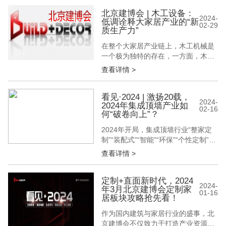
下简称“北京建博会”）即将迎来第33
届；许多家居企业也早早召开了招商
北京建博会 | 木工设备：
2024-
低调诠释大家居产业的“新
大会，想方设法推新品、广招商、抢
02-29
质生产力”
流量。接下来的阳春三月也会成为家
居行业最重要的季节，谁能打响龙年
在整个大家居产业链上，木工机械是
开年第一...
一个极为独特的存在，一方面，木工
机械是家具制造业基础中的基础，深
查看详情 >
度影响着最终家具产品的质量；另一
方面，木工机械在机械设备到大家居
领域存在感低，可以说是中国制造业
看见·2024 | 激扬20载，
2024-
2024年集成顶墙产业如
中的“小块头”。 正因为如此，会展平
02-16
何“破卷向上”？
台往往成为木工机械行业少数的可以
盛大、张扬绽放的舞台，集合木工机
2024年开局，集成顶墙行业“整家定
械的超...
制”“装配式”“智能”“环保”“个性定制”，
仍然是大家热议的关键词，行业与家
查看详情 >
具、建材、软装、装修等品类进一步
加速融合。那么，2024年顶墙行业将
会迎来哪些风口？何种发展趋势将会
定制+直面新时代，2024
2024-
年3月北京建博会定制家
脱颖而出？ 01、三重利好，开局新
01-16
居板块攻略抢先看！
20年 集成顶墙，从集成吊顶概念发展
而来，相比石膏板...
作为国内建筑与家居行业的盛事，北
京建博会不仅致力于打造产业资源高