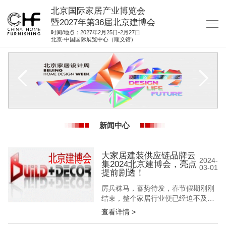
北京国际家居产业博览会
暨2027年第36届北京建博会
时间/地点：2027年2月25日-2月27日
北京·中国国际展览中心（顺义馆）
网站首页
关于我们
展商服务
观众服务
新闻中心
展位图纸
资料下载
大家居建装供应链品牌云
2024-
集2024北京建博会，亮点
03-01
集团展会
提前剧透！
厉兵秣马，蓄势待发，春节假期刚刚
参展联络
结束，整个家居行业便已经迫不及待
地提速抢跑，一年一度的中国（北
查看详情 >
京）国际建筑装饰及材料博览会（以