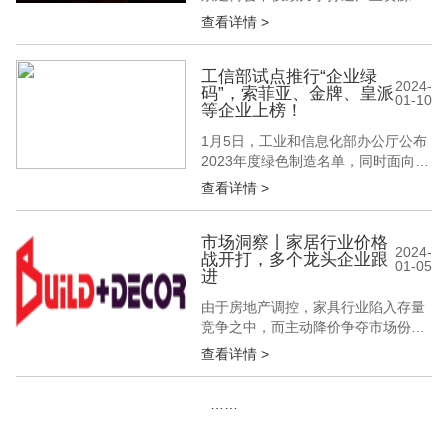
度集聚高效链接的商贸交流平台，更
查看详情 >
是定制家居品牌展示自我、洞悉行业
趋势的舞台。2024年，面对年轻消费
一代更迭、新升级的消费需求，定制
工信部试点推行“企业绿
2024-
码”，索菲亚、金牌、皇派
家居企业如何打怪升级？又将如何回
01-10
等企业上榜！
应“同质化严重”的质疑？来北京建博
会看看有哪些最佳攻略？ 定制+大
1月5日，工业和信息化部办公厅公布
火...
2023年度绿色制造名单，同时面向绿
色工厂试点推行“企业绿码”，对绿色
查看详情 >
工厂绿色化水平进行量化分级评价和
赋码，直观反映企业在所有绿色工厂
中的位置以及所属行业中的位置。国
市场洞察丨家居行业价格
2024-
战开打，多个龙头企业跟
家层面绿色工厂分为Ａ+、Ａ、Ｂ三
01-05
进
级，比例分别为5％、35％、60%。
经申报单位自愿申报、第三方机...
由于房地产调控，家具行业陷入存量
竞争之中，而主动降价争夺市场份额
会给增长停滞的龙头公司业绩带来新
查看详情 >
的活力。 在10月27日的“全案大家居
套餐”发布会上，欧派家居透露，从9
……
月1日到10月15日推出的699套餐惠
民风暴，令欧派订单增速超过30%，
总体订单量创历史新高。 这要归功于